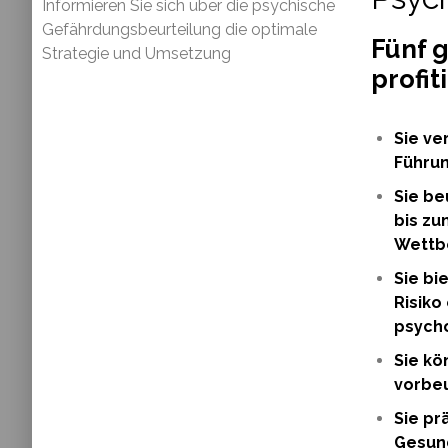
Informieren Sie sich über die psychische
Gefährdungsbeurteilung die optimale
Fünf 
Strategie und Umsetzung
profit
Sie ve
Führun
Sie be
bis zu
Wettbe
Sie bi
Risiko
psych
Sie kö
vorbe
Sie pr
Gesun