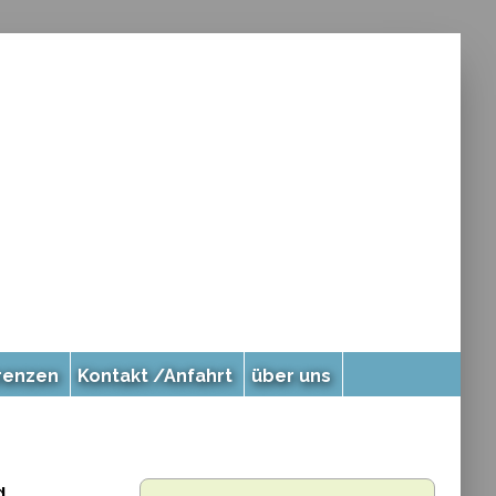
renzen
Kontakt /Anfahrt
über uns
g