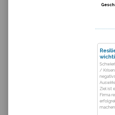
Gesch
Resili
wichti
Schwier
/ Krise
negativ
Auswirk
Ziel ist 
Firma re
erfolgre
machen