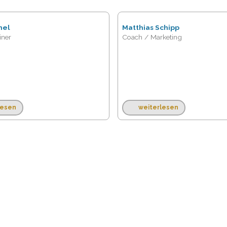
hel
Matthias Schipp
iner
Coach / Marketing
lesen
weiterlesen