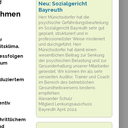
Neu: Sozialgericht
Bayreuth
nehmen
Herr Münichsdorfer hat die
psychische Gefährdungsbeurteilung
im Sozialgericht Bayreuth sehr gut
geplant, strukturiert und in
professionellster Weise moderiert
r
und durchgeführt. Herr
tsklima.
Münichsdorfer hat damit einen
wesentlichen Beitrag zur Senkung
ressfolgen
der psychischen Belastung und zur
 zum
Gesunderhaltung unserer Mitarbeiter
geleistet. Wir können ihn als sehr
versierten Auditor, Trainer und Coach
eduziertem
im Bereich des betrieblichen
Gesundheitswesens bestens
empfehlen.
Alexander Schulz
entiv
Mitglied Lenkungsauschuss
Bayreuth April 2024
hrittlichem
nd