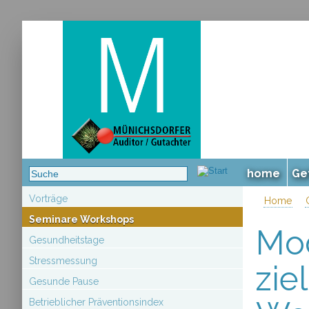
home
Ge
Vorträge
Home
Seminare Workshops
Mod
Gesundheitstage
Stressmessung
zie
Gesunde Pause
Betrieblicher Präventionsindex