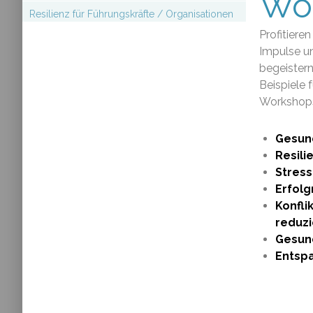
Wo
Resilienz für Führungskräfte / Organisationen
Profitiere
Impulse un
begeistern
Beispiele 
Workshop
Gesund
Resili
Stress
Erfolg
Konfli
reduz
Gesund
Entspa