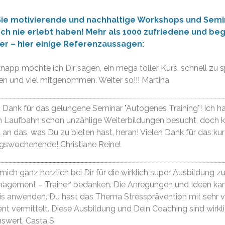
Sie motivierende und nachhaltige Workshops und Semi
och nie erlebt haben!
Mehr als 1000 zufriedene und beg
er – hier einige Referenzaussagen:
napp möchte ich Dir sagen, ein mega toller Kurs, schnell zu sp
n und viel mitgenommen. Weiter so!!! Martina
 Dank für das gelungene Seminar "Autogenes Training"! Ich h
en Laufbahn schon unzählige Weiterbildungen besucht, doch
an das, was Du zu bieten hast, heran! Vielen Dank für das ku
ngswochenende! Christiane Reinel
 mich ganz herzlich bei Dir für die wirklich super Ausbildung 
nagement – Trainer‘ bedanken. Die Anregungen und Ideen kan
xis anwenden. Du hast das Thema Stressprävention mit sehr v
 vermittelt. Diese Ausbildung und Dein Coaching sind wirkli
swert. Casta S.