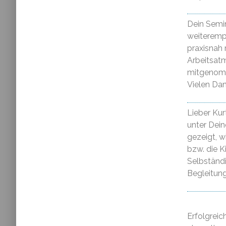
Dein Semin
weiteremp
praxisnah
Arbeitsatm
mitgenomm
Vielen Dan
Lieber Ku
unter Dein
gezeigt, 
bzw. die K
Selbständi
Begleitung
Erfolgrei