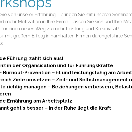
rkshops
n Sie von unserer Erfahrung – bringen Sie mit unseren Seminar
d mehr Motivation in Ihre Firma. Lassen Sie sich und Ihre Mita
 für einen neuen Weg zu mehr Leistung und Kreativität!
für mit großem Erfolg in namhaften Firmen durchgeführte Se
s:
e Führung zahlt sich aus!
enz in der Organsisation und für Führungskräfte
- Burnout-Prävention – fit und leistungsfähig am Arbei
reich Ziele umsetzen – Zeit- und Selbstmanagement n
kte richtig managen – Beziehungen verbessern, Belas
ieren
e Ernährung am Arbeitsplatz
nnt geht´s besser – in der Ruhe liegt die Kraft