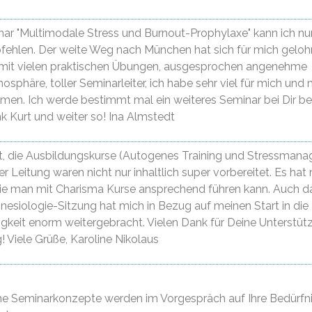
ar "Multimodale Stress und Burnout-Prophylaxe" kann ich nu
fehlen. Der weite Weg nach München hat sich für mich gelohn
 mit vielen praktischen Übungen, ausgesprochen angenehme
osphäre, toller Seminarleiter, ich habe sehr viel für mich und 
en. Ich werde bestimmt mal ein weiteres Seminar bei Dir b
k Kurt und weiter so! Ina Almstedt
rt, die Ausbildungskurse (Autogenes Training und Stressman
er Leitung waren nicht nur inhaltlich super vorbereitet. Es hat
wie man mit Charisma Kurse ansprechend führen kann. Auch 
inesiologie-Sitzung hat mich in Bezug auf meinen Start in die
gkeit enorm weitergebracht. Vielen Dank für Deine Unterstü
! Viele Grüße, Karoline Nikolaus
che Seminarkonzepte werden im Vorgespräch auf Ihre Bedürfn