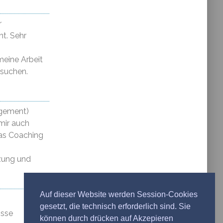
r
t. Sehr
meine Arbeit
esuchen.
agement)
 mir auch
das Coaching
tzung und
Auf dieser Website werden Session-Cookies
gesetzt, die technisch erforderlich sind. Sie
isse
können durch drücken auf Akzepieren