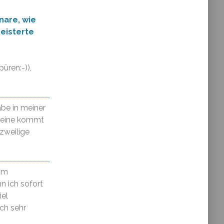
nare, wie
eisterte
üren:-)),
abe in meiner
 keine kommt
rzweilige
zum
n ich sofort
iel
ch sehr