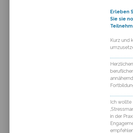
Erleben 
Sie sie n
Teilnehm
Kurz und k
umzusetze
Herzlichen
beruflich
annähernd 
Fortbildu
Ich wollte
‚Stressma
in der Pra
Engagement
empfehlen