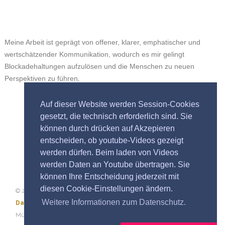
Meine Arbeit ist geprägt von offener, klarer, emphatischer und
wertschätzender Kommunikation, wodurch es mir gelingt
Blockadehaltungen aufzulösen und die Menschen zu neuen
.
Perspektiven zu führen
Auf dieser Website werden Session-Cookies
gesetzt, die technisch erforderlich sind. Sie
können durch drücken auf Akzepieren
entscheiden, ob youtube-Videos gezeigt
werden dürfen. Beim laden von Videos
werden Daten an Youtube übertragen. Sie
können Ihre Entscheidung jederzeit mit
diesen Cookie-Einstellungen ändern.
© 2019 - Kurt Münichsdorfer |
Impressum
|
Weitere Informationen zum Datenschutz.
Datenschutz
|
AGB
|
Sitemap
| Realisierung: Kurt
Münichsdorfer Basierend auf einem Design von
webdesign vienna